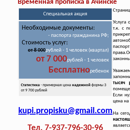
Временная прописка в Ачинске
Страниц
Специальная акция
Услуга
Необходимые документы:
т.к. с
прикре
- паспорта гражданина РФ;
автомо
Стоимость услуг:
паспор
от 8 000
рублей - 1 человек (квартал)
права.О
от 7 000
законны
рублей - 1 человек
Бесплатно
Уважаем
ребенок
запомн
тысяч 
Статистика
- примерная цена
надежной
формы 3
помещен
от 9 700 рублей
Если н
цена на
kupi.propisku@gmail.com
На сег
настоя
являетс
Тел. 7-937-796-30-96