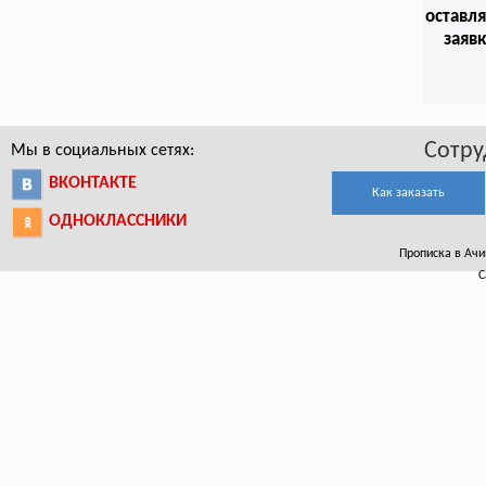
оставл
заяв
Сотру
Мы в социальных сетях:
ВКОНТАКТЕ
Как заказать
ОДНОКЛАССНИКИ
Прописка в Ачин
С