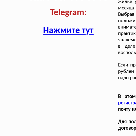
жилье у
месяца 
Telegram:
Выбра
положи
внимате
Нажмите тут
практи
являемс
в деле
восполь
Если п
рублей 
надо ра
В этом
регистр
почту и
Для пол
договор