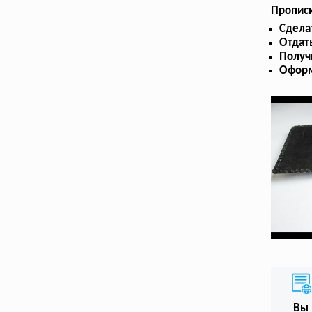
Пропис
Сдела
Отдат
Получ
Оформ
Вы